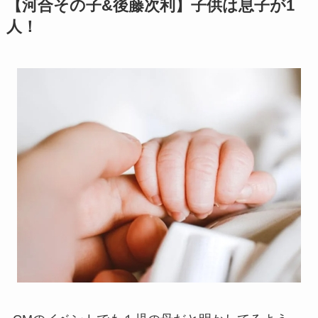
【河合その子&後藤次利】子供は息子が1
人！